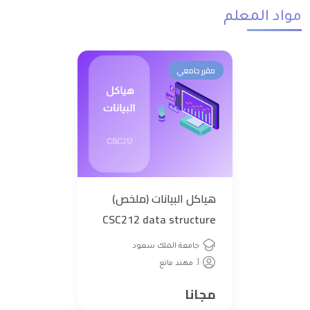
مواد المعلم
مقرر جامعي
هياكل البيانات (ملخص)
CSC212 data structure
جامعة الملك سعود
أ. مهند مانع
مجانا