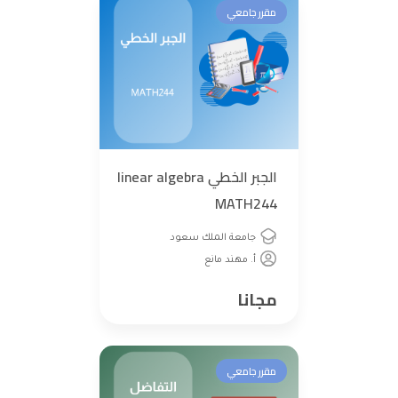
مقرر جامعي
الجبر الخطي linear algebra
MATH244
جامعة الملك سعود
أ. مهند مانع
مجانا
مقرر جامعي