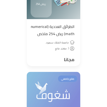
الطرائق العددية (numerical
math) ريض 254 ملخص
جامعة الملك سعود
أ. مهند مانع
مجانا
مقرر جامعي