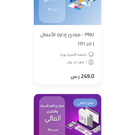
PNU - مبادئ إدارة الأعمال
| ادر 101
جامعة الأميرة نورة
أ. فهد ال نوار
249.0
ر.س
مقرر جامعي