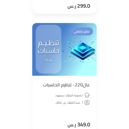
299.0
ر.س
مقرر جامعي
عال220- تنظيم الحاسبات
جامعة الملك سعود
أ. عبدالملك بن مالك
349.0
ر.س