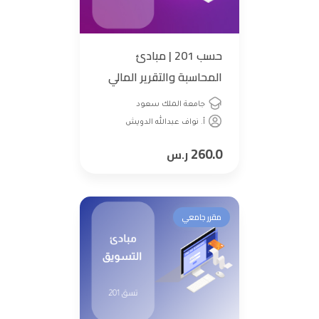
حسب 201 | مبادئ
المحاسبة والتقرير المالي
جامعة الملك سعود
أ. نواف عبدالله الدويش
260.0
ر.س
مقرر جامعي