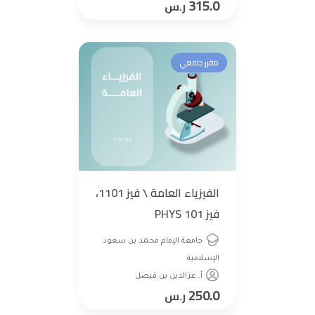
315.0
ر.س
مقرر جامعي
الفيزياء العامة \ فيز 1101،
فيز 101 PHYS
جامعة الإمام محمد بن سعود
الإسلامية
أ. عزالدين بن فيصل
250.0
ر.س