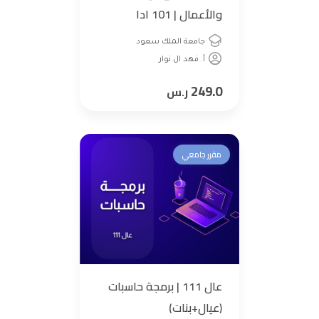
والأعمال | 101 ادا
جامعة الملك سعود
أ. فهد ال نوار
249.0
ر.س
مقرر جامعي
عال 111 | برمجة حاسبات
(عيال+بنات)