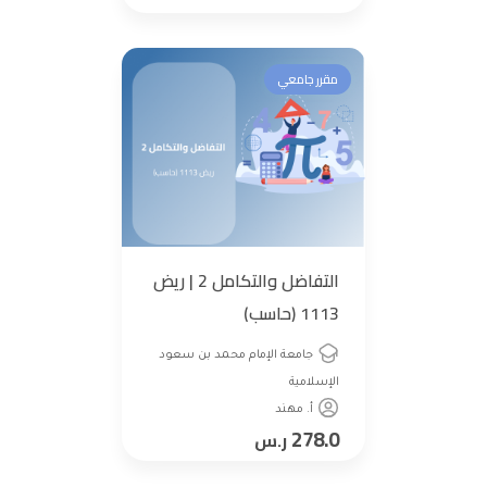
مقرر جامعي
التفاضل والتكامل 2 | ريض
1113 (حاسب)
جامعة الإمام محمد بن سعود
الإسلامية
أ. مهند
278.0
ر.س