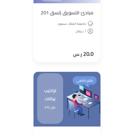
مبادئ التسويق |تسق 201
جامعة الملك سعود
أ. ريمان
20.0
ر.س
مقرر جامعي