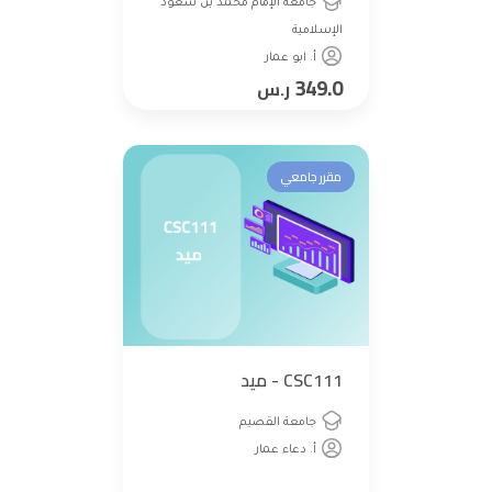
جامعة الإمام محمد بن سعود
الإسلامية
أ. ابو عمار
349.0
ر.س
مقرر جامعي
CSC111 - ميد
جامعة القصيم
أ. دعاء عمار