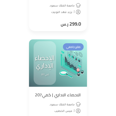
جامعة الملك سعود
أ. يزيد فهد النويبت
299.0
ر.س
مقرر جامعي
الاحصاء الاداري | كمي207
جامعة الملك سعود
أ. ميس الخطيب