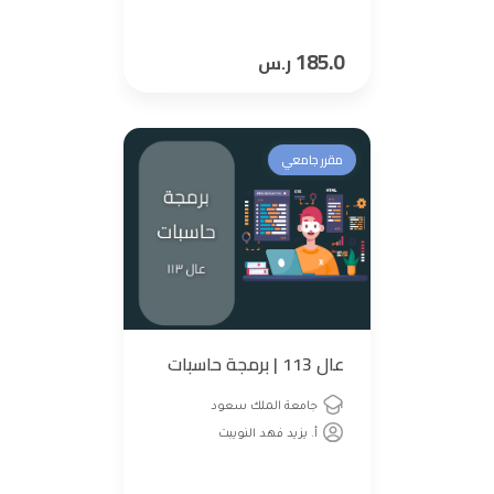
185.0
ر.س
مقرر جامعي
عال 113 | برمجة حاسبات
جامعة الملك سعود
أ. يزيد فهد النويبت