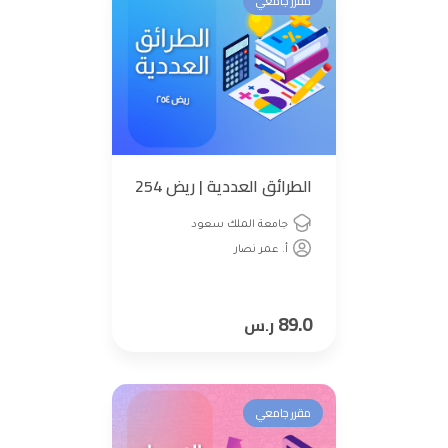
مقرر جامعي
الطرائق العددية | ريض 254
جامعة الملك سعود
أ. عمر نصار
89.0
ر.س
مقرر جامعي