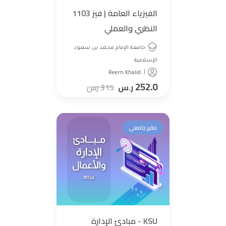
الفيزياء العامة | فيز 1103
النظري والعملي
جامعة الإمام محمد بن سعود
الإسلامية
أ. Reem Khalid
252.0
ر.س
315
رس
مقرر جامعي
KSU - مبادئ الإدارة