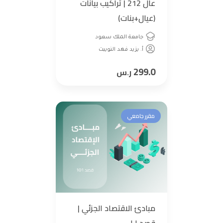
عال 212 | تراكيب بيانات
(عيال+بنات)
جامعة الملك سعود
أ. يزيد فهد النويبت
299.0
ر.س
مقرر جامعي
مبادئ الاقتصاد الجزئي |