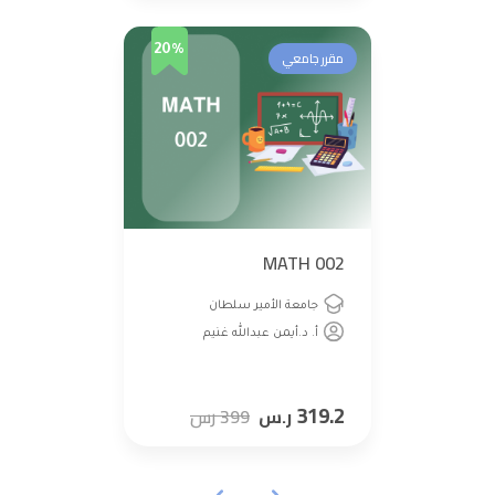
20%
مقرر جامعي
MATH 002
جامعة الأمير سلطان
أ. د.أيمن عبدالله غنيم
319.2
ر.س
399
رس