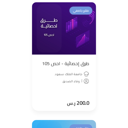
مقرر جامعي
طرق إحصائية - احص 105
جامعة الملك سعود
أ. وفاء الصديق
200.0
ر.س