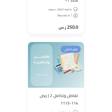
قصد ١٠١
جامعة الملك سعود
أ. Nourah A
250.0
ر.س
مقرر جامعي
تفاضل وتكامل 2 | ريض
114-1113