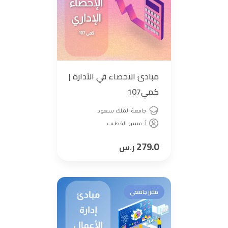
مبادئ الاحصاء في الأدارة |
كمي107
جامعة الملك سعود
أ. ميس الخطيب
279.0
ر.س
مقرر جامعي