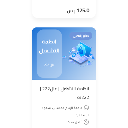
125.0
ر.س
مقرر جامعي
انظمة التشغيل | عال222 |
cs222
جامعة الإمام محمد بن سعود
الإسلامية
أ. ادل محمد