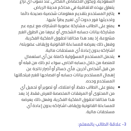
السعودية، ويكون الاختصاص المكاني عند نشوب أي نزاع
يتعلق بهذه الاتفاقية في محاكم مدينة الرياض.
يلتزم المستخدم بتقديم معلومات شخصية صحيحة دائما
وتحديثها فور حدوث أي تغيير يطرأ عليها.
يمنع على الطالب مشاركة عضوية الاشتراك مع غيره عبر
مشاركة بيانات حسابه الشخصي أو غيرها من الطرق الغير
مشروعة، إذ يعد هذا مخالفا لحقوق الملكية الفكرية،
وفعل ذلك يعرضه للمساءلة القانونية وإيقاف عضويته/
اشتراكه بدون إعادة أي مستحقات مالية.
يتحمل المستخدم المسؤولية كاملة عن أي استعمال
للمنصة من خلال حسابه الخاص، سواء تم ذلك من قبله أو
من قبل أشخاص آخرين. فأي خسائر أو أضرار ناتجة عن
إهمال المستخدم بيانات حسابه أو افصاحها للغير فيتحمّلها
المستخدم وحده.
يمنع على الطالب حفظ، أو امتلاك، أو تصوير أو تحميل أي
من المحتوى أو المرفقات المخصصة للعرض فقط، إذ يعد
هذا مخالفا لحقوق الملكية الفكرية، وفعل ذلك يعرضه
للمساءلة القانونية وإيقاف اشتراكه بدون إعادة أي
مستحقات مالية.
3- علاقة الطالب بالمعلم: