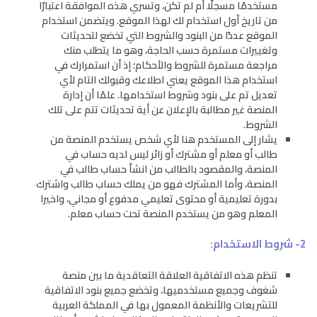
مستخدمًا مسجلًا أم لم تكن، وتسري هذه الموافقة اعتبارًا
من تاريخ أول استخدام لك لهذا الموقع. ويتضمن استخدام
الموقع عددًا من البنود والشروط التي تخضع لتحديثات
وتغييرات مستمرة حسب الحاجة، وهو ما يتطلب منك
مراجعة مستمرة للشروط والأحكام؛ إذ أن استمرارك في
استخدام هذا الموقع يعني اطلاعك وقبولك التام لأي
تعديل تم على بنود وشروط استخدامها. علمًا أن إدارة
المنصة غير مطالبة بالإعلان عن أية تحديثات تتم على تلك
الشروط.
يشار إلى المستخدم هنا لأي شخص يستخدم المنصة من
طالب أو معلم أو مشترك أو زائر ليس لديه حساب في
المنصة، والمقصود بالطالب من انشأ حساب طالب في
المنصة، وأما المشترك فهو من يملك حساب طالب واشترك
بدورة تعليمية أو محتوى تعليمي مدفوع أو مجاني، واخيرا
المعلم وهو من يستخدم المنصة تحت حساب معلم.
2- شروط الاستخدام:
تنظم هذه الاتفاقية العلاقة التعاقدية ما بين منصة
شغوف وجميع مستخدميها، وتخضع جميع بنود الاتفاقية
للتشريعات والأنظمة المعمول بها في المملكة العربية