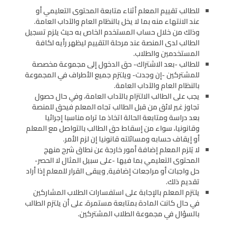
للطالب تقييم المعلم أثناء متابعة المحتوى التعليمي أو
عند الانتهاء منه بما لا يخل بالنظام العام والآداب العامة.
وذلك من خلال حساب المستخدم الخاص به حيث يلزم تسجيل
الطالب لدى المنصة عند مرحلة التقييم ليظهر رأيه لكافة
المستخدمين والطلاب.
للطالب -بعد الاشتراك- حق الدخول إلى مجموعة مخصصة
للمشتركين -إن وجدت- ويلتزم جميع الأطراف في المجموعة
بالنظام العام والآداب العامة.
يجب على الطالب الالتزام بالآداب العامة، وفي حال حصول
تجاوز غير لائق من قبل الطالب تجاه المعلم فيحق للمنصة
بعد دراسة ومتابعة الحالة اتخاذ ما تراه مناسبا إجرائيا
وقانونيا، سواء من إسقاط حق الطالب بالتواصل مع المعلم
أو إيقاف حسابه ومسائلته قانونيا إن لزم الأمر.
لا يَلزم المعلم إضافة أمور خارجة عن نطاق شرح منهج
المحتوى التعليمي بما فيها -على سبيل المثال لا الحصر-
حل واجبات أو مراجعات إضافية, ويبقى القرار للمعلم إذا أراد
تقديم ذلك.
يلتزم المعلم بالإجابة على استفسارات الطلاب المشاركين
في حال كانت المادة بمتابعة مستمرة، على أن يلتزم الطالب
بالسؤال في مجموعة الطلاب المشتركين.