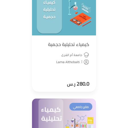
كيمياء تحليلية حجمية
جامعة أم القرى
أ. Lama Althobaiti
280.0
ر.س
مقرر جامعي