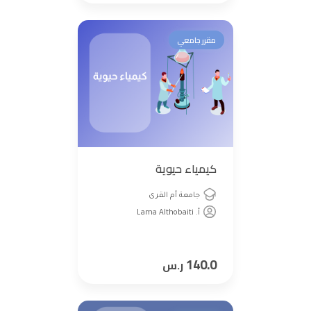
مقرر جامعي
كيمياء حيوية
جامعة أم القرى
أ. Lama Althobaiti
140.0
ر.س