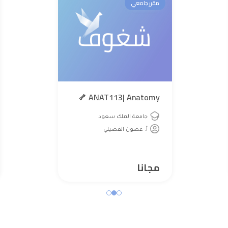
مقرر جامعي
ANAT113| Anatomy 🦴
جامعة الملك سعود
أ. غصون الفضيلي
مجانا