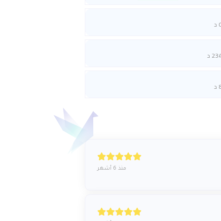
 د
23 د
 د
منذ 6 أشهر