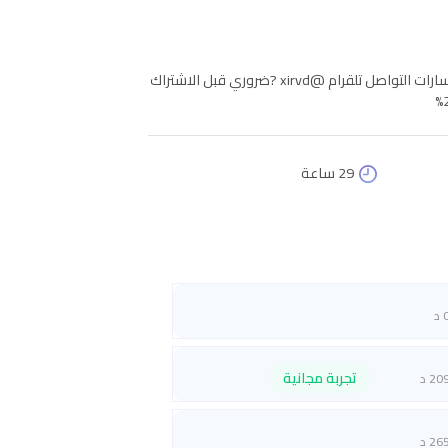
الفيزياء العامة شرح الجزء النظري والعملي معًا وسيتم حل اختبارات سابقه للاستفسارات التواصل تلقرام @xirvd ?ضروري قبل الاشتراك
29 ساعة
 د
تجربة مجانية
20 د
26 د