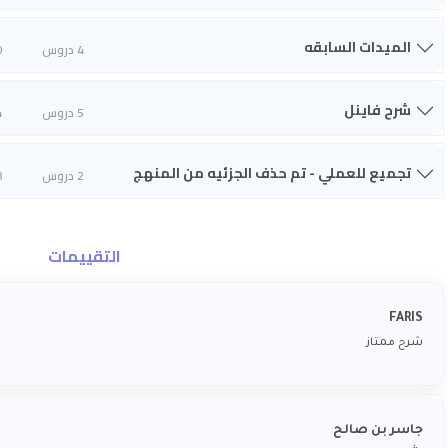
الميدات السابقه
4 دروس
0
شرح فاينل
5 دروس
4
تجميع للعملي - تم حذف الجزئيه من المنهج
2 دروس
8
التقييمات
FARIS
شرح ممتاز
جاسر بن صالح