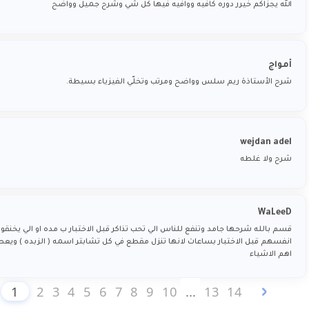
الله يجزاكم خيرر دوره كافيه ووافيه فيها كل شي وشرح جميل وواضح
أمواج
شرح الأستاذة ريم سلس وواضح ومرتب وتخلّي الفيزياء بسيطة.
wejdan adel
شرح ولا غلطه
WaLeeD
قسم بالله شرحها جامد وتنفع للناس الي تحب تذاكر قبل الاختبار ب مده او الي يخنقو
انفسهم قبل الاختبار بساعات لانها تنزل مقطع في كل تشابتر اسمه ( الزبده ) ويع
اهم الاشياء
1
2
3
4
5
6
7
8
9
10
...
13
14