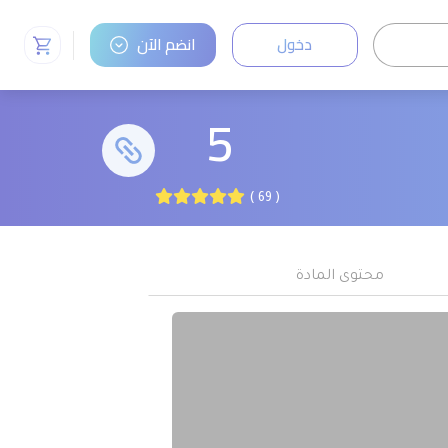
دخول
انضم الآن
5
( 69 )
محتوى المادة