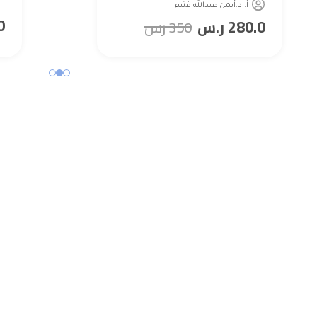
أ. د.أيمن عبدالله غنيم
0
280.0
ر.س
350
رس