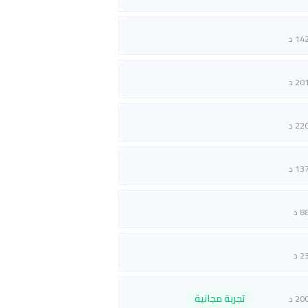
14 د
20 د
22 د
13 د
8 د
2 د
تجربة مجانية
20 د