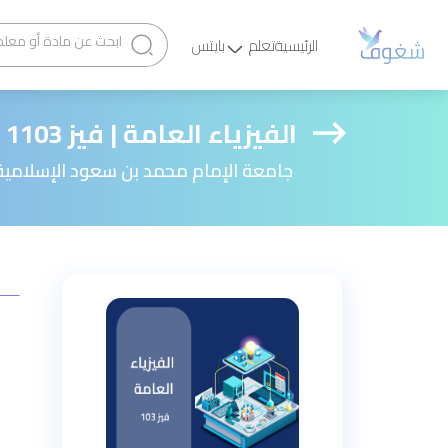
الرئيسية
تعلم
بايتس
الفيزياء العامة | فيز 1103 النظري والعملي
جامعة الإمام محمد بن سعود الإسلامية