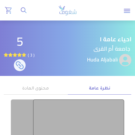
5
احياء عامة ١
جامعة أم القرى
( 3 )
Huda Aljabali
نظرة عامة
محتوى المادة