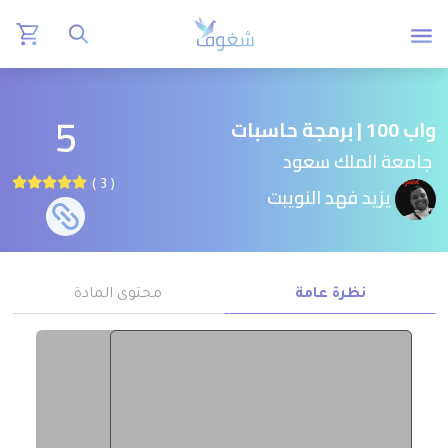
5
واب 100 | برمجة حاسبات
جامعة الملك سعود
( 3 )
يزيد فهد النويبت
نظرة عامة
محتوى المادة