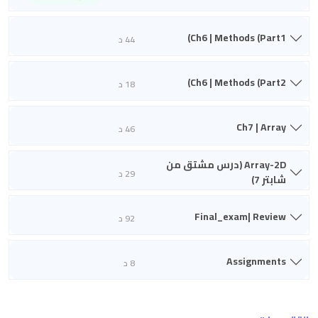
Ch6 | Methods (Part1)
44 د
Ch6 | Methods (Part2)
18 د
Ch7 | Array
46 د
Array-2D (درس مشتق من
29 د
شابتر 7)
Final_exam| Review
92 د
Assignments
8 د