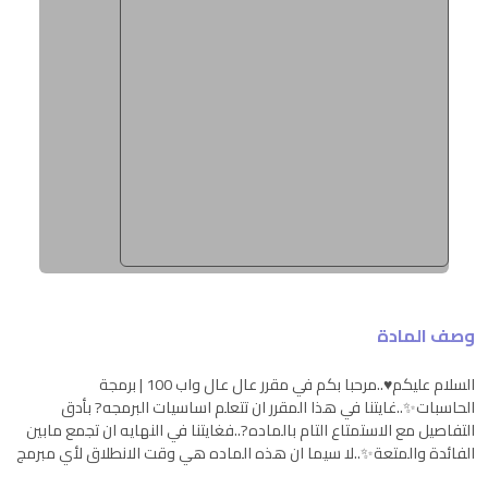
وصف المادة
السلام عليكم♥️..مرحبا بكم في مقرر عال عال واب 100 | برمجة
الحاسبات✨..غايتنا في هذا المقرر ان تتعلم اساسيات البرمجه? بأدق
التفاصيل مع الاستمتاع التام بالماده?..فغايتنا في النهايه ان تجمع مابين
الفائدة والمتعة✨..لا سيما ان هذه الماده هي وقت الانطلاق لأي مبرمج