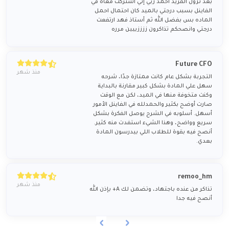
بعد نزول القريد أحمد ربي إني اشتركت معاه في
الفاينل بسبب درجتي بالميد كان احتمال احمل
الماده بس بفضل الله ثم أستاذ فهد ارتفعت
درجتي وانصحكم تذاكرون ززززييين مرره
Future CFO
منذ شهر
التجربة بشكل عام كانت ممتازة جدًا، شرحه
سهل علي المادة بشكل كبير مقارنة بالبداية
وكنت متخوفة منها في الميد، لكن مع الوقت
صارت أوضح بكثير والحمدلله في الفاينل الأمور
أسهل. أسلوبه في الشرح يوصل الفكرة بشكل
سريع وواضح، وهذا الشيء استفدت منه كثير.
أنصح فيه بقوة للطلاب اللي بيدرسون المادة
بعدي.
remoo_hm
منذ شهر
تذاكر من عنده باجتهاد، وتضمن لك A+ بإذن الله
أنصح فيه جدا