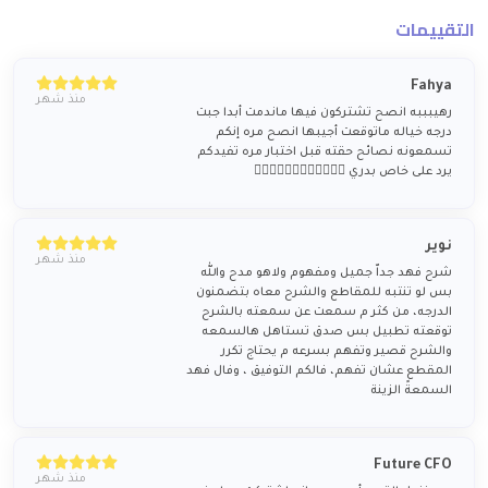
التقييمات
Fahya
منذ شهر
رهيبببه انصح تشتركون فيها ماندمت أبدا جبت
درجه خياله ماتوقعت أجيبها انصح مره إنكم
تسمعونه نصائح حقته قبل اختبار مره تفيدكم
يرد على خاص بدري 👍🏻👍🏻👍🏻👍🏻👍🏻👍🏻
نوير
منذ شهر
شرح فهد جداّ جميل ومفهوم ولاهو مدح والله
بس لو تنتبه للمقاطع والشرح معاه بتضمنون
الدرجه، من كثر م سمعت عن سمعته بالشرح
توقعته تطبيل بس صدق تستاهل هالسمعه
والشرح قصير وتفهم بسرعه م يحتاج تكرر
المقطع عشان تفهم، فالكم التوفيق ، وفال فهد
السمعةً الزينة
Future CFO
منذ شهر