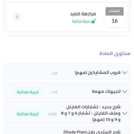
مراجعة للميد
الثلاثاء
تجربة مجانية
16
محتوى المادة
قروب المشتركين (مهم)
0 د
تنبيهات مهمة
تجربة مجانية
0 د
شرح جديد - تشابترات الفاينل
وملف الفاينل - تشابتر 6 و 7 و 8
تجربة مجانية
522 د
و 9 و 10 (مهم)
شرح الستدي بلان (Study Plan)