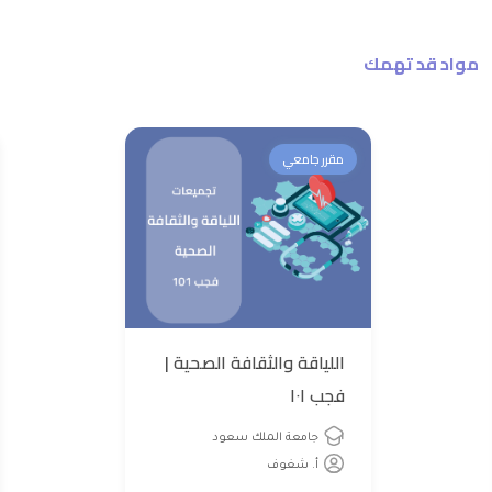
مواد قد تهمك
مقرر جامعي
اللياقة والثقافة الصحية |
فجب ١٠١
جامعة الملك سعود
أ. شغوف