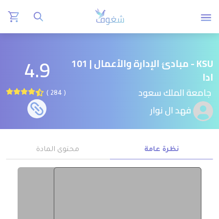
4.9
KSU - مبادئ الإدارة والأعمال | 101
ادا
جامعة الملك سعود
( 284 )
فهد ال نوار
نظرة عامة
محتوى المادة