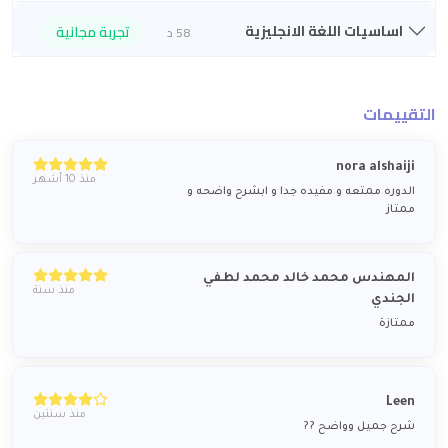
اساسيات اللغة الانجليزية
تجربة مجانية
58 د
التقييمات
nora alshaiji
منذ 10 أشهر
الدوره ممتعه و مفيده جدا و ابشرح واضحه و
ممتاز
المهندس محمد خالد محمد لطفي
منذ سنة
الجندي
ممتازة
Leen
منذ سنتين
شرح جميل وواضح ??