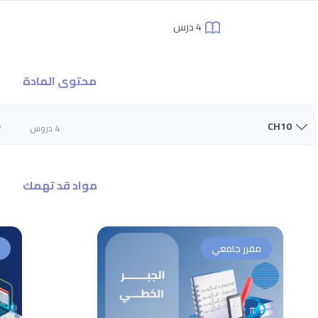
4 درس
محتوى المادة
CH10
4 دروس
7
مواد قد تهمك
مقرر جامعي