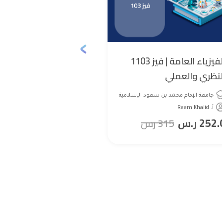
الفيزياء العامة | فيز 1103
لنظري والعملي
hysics-2 (
Physics 334)
جامعة الإمام محمد بن سعود الإسلامية
جامعة الإمام
أ. Reem Khalid
أ. د.أيمن عبدا
240.0
252.
ر.س
315
رس
ر.س