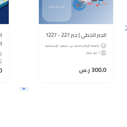
الجبر الخطي | جبر 227 - 1227
ا
جامعة الإمام محمد بن سعود الإسلامية
أ. ابو عمار
300.0
0
ر.س