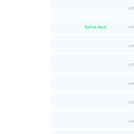
2 د
تجربة مجانية
4 د
4 د
2 د
6 د
5 د
4 د