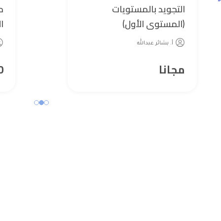
التجويد بالمستويات
م
(المستوى الأول)
ty
أ. بشائر عبدالله
مجانا
0