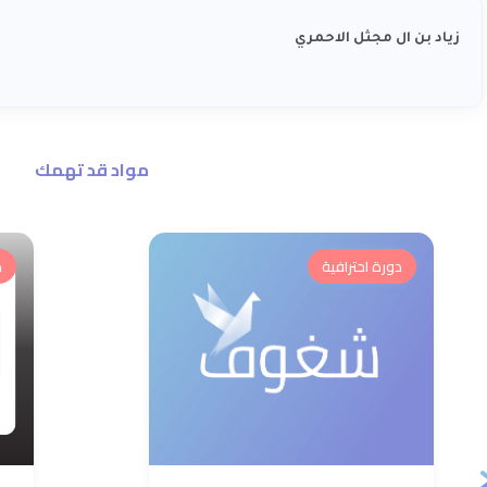
زياد بن ال مجثل الاحمري
مواد قد تهمك
دورة احترافية
د