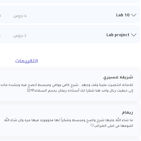
Lab 10
4 دروس
8
Lab project
2 دروس
5
التقييمات
شريفه عسيري
للامانه اختصرت علينا وقت وجهد ..شرح كافي ووافي ومبسط انصح فيه وبشده.ماند
إني حطيت ريال واحد هنا شكرا لك أستاذه ريفان بحجم السماء🫶🏻
ريهام
ما شاء الله عليها شرح واضح ومبسط وشكراً لها فخوووره فيها مره وان شاء الله
اشوفها في اعلى المراتب🤍