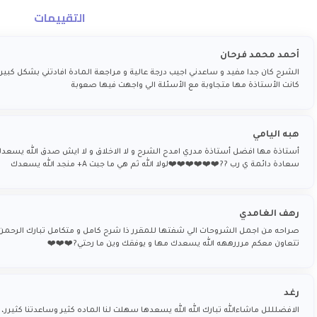
التقييمات
أحمد محمد فرحان
الشرح كان جدا مفيد و ساعدني اجيب درجة عالية و مراجعة المادة افادتني بشكل كبير 
كانت الأستاذة مها متجاوبة مع الأسئلة الي واجهت فيها صعوبة
هبه اليامي
أستاذة مها افضل أستاذة مدري امدح الشرح و لا الاخلاق و لا ايش صدق الله يسعد
سعادة دائمة ي رب ??❤️❤️❤️❤️❤️❤️لولا الله ثم هي ما جبت A+ منجد الله يسعدك
رهف الغامدي
صراحه من اجمل الشروحات الي شفتها للمقرر ذا شرح كامل و متكامل تبارك الرحمن
تتعاون معكم مرررههه الله يسعدك مها و يوفقك وين ما رحتي?❤️❤️❤️
رغد
الافضلللل ماشاءالله تبارك الله الله يسعدها سهلت لنا الماده كثير وساعدتنا كثيرر، ا