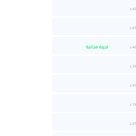
4 د
6 د
تجربة مجانية
4 د
2 د
5 د
7 د
2 د