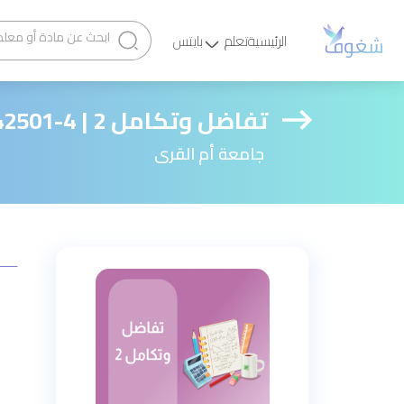
الرئيسية
تعلم
بايتس
تفاضل وتكامل 2 | 4-4042501
جامعة أم القرى