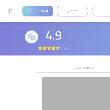
دخول
انضم الآن
4.9
( 17 )
محتوى المادة