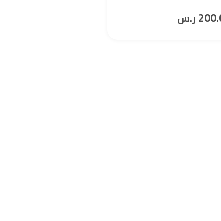
أ. شغوف
200.
مجانا
ر.س