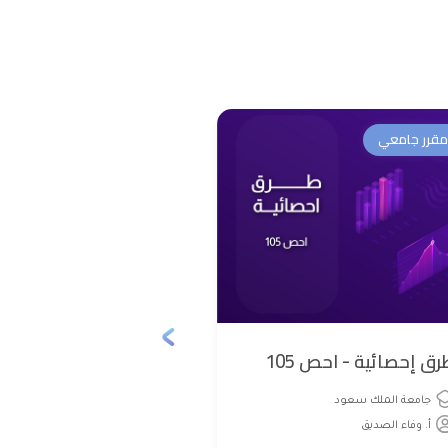
مقرر جامعي
مقرر جامعي
رق إحصائية - احص 105
اللياقة والث
فجب ١٠١
جامعة الملك سعود
أ. وفاء الصديق
جامعة الملك