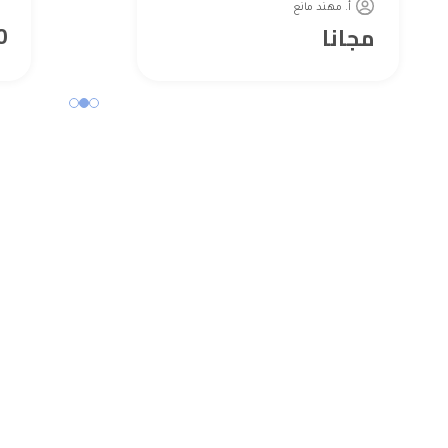
أ. مهند مانع
0
مجانا