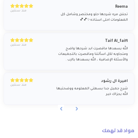
Reema
منذ سنتين
تجننن مره شرحها حلو ومختصر وشامل كل
المعلومات احلى استاذه✨💕💕
Taif Al_faifi
منذ سنتين
الله يسعدها ماقصرت ابد شرحها واضح
ومتجاوبه لكل اسألتنا وماقصرت بالتجميعات
والأسئلة الإضافية ، الله يسعدها ياارب .
اميرة ال رشود
منذ سنتين
شرح جميل جدا بسطتي المعلومه ووضحتيها
الله يجزاك خير
مواد قد تهمك