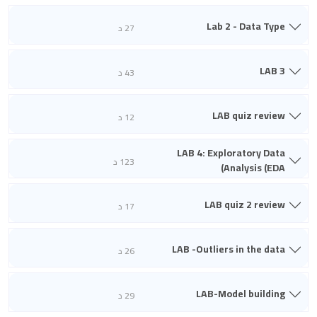
Lab 2 - Data Type
27 د
LAB 3
43 د
LAB quiz review
12 د
LAB 4: Exploratory Data
123 د
Analysis (EDA)
LAB quiz 2 review
17 د
LAB -Outliers in the data
26 د
LAB-Model building
29 د