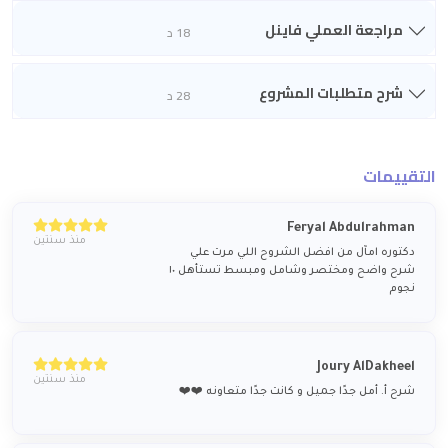
مراجعة العملي فاينل
18 د
شرح متطلبات المشروع
28 د
التقييمات
Feryal Abdulrahman
منذ سنتين
دكتوره امآل من افضل الشروح اللي مرت علي
شرح واضح ومختصر وشامل ومبسط تستأهل ١٠
نجوم
Joury AlDakheel
منذ سنتين
شرح أ. أمل جدًا جميل و كانت جدًا متعاونه ❤️❤️