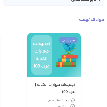
18 د
مواد قد تهمك
مقرر جامعي
تجميعات مهارات الكتابة |
عرب 100
جامعة الملك سعود
أ. شغوف