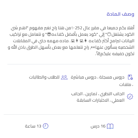
وصف المادة
أهلا بكم جميعا في مقرر عال 252✨من هنا راح نغير مفهوم "اهم شي
الكود يشتغل😶" إلي "كود يعمل بأفضل كفاءه😎" و نتعامل مع تراكيب
البيانات لبرامج أكثر كفاءه 👩‍💻👨‍💻. ماده مهمه حتي في المقابلات
الشخصيه يسألون عنها👀, راح نتعلمها مع بعض بأسهل الطرق باذن الله و
تكون خفيفه عليكم🚀.
دروس مسجلة ، دروس مباشرة
للطلاب والطالبات
، ملفات
الجانب النظري ، تمارين ، الجانب
العملي ، الاختبارات السابقة
16 درس
13 ساعة