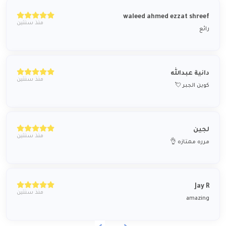
waleed ahmed ezzat shreef
منذ سنتين
رائع
دانية عبدالله
منذ سنتين
كوين الجبر 💘
لجين
منذ سنتين
مرره ممتازه 👌
Jay R
منذ سنتين
amazing