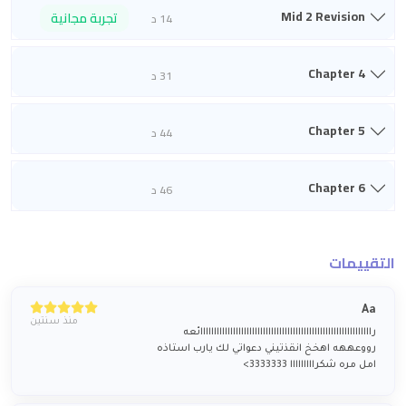
Mid 2 Revision
تجربة مجانية
14 د
Chapter 4
31 د
Chapter 5
44 د
Chapter 6
46 د
التقييمات
Aa
منذ سنتين
رااااااااااااااااااااااااااااااااااااااااااااااااااااااااااااااائعه
رووعههه اهخخ انقذتيني دعواتي لك يارب استاذه
امل مره شكرااااااااا 3333333>