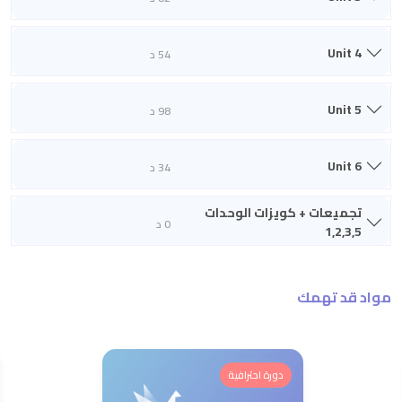
Unit 4
54 د
Unit 5
98 د
Unit 6
34 د
تجميعات + كويزات الوحدات
0 د
1,2,3,5
مواد قد تهمك
دورة احترافية