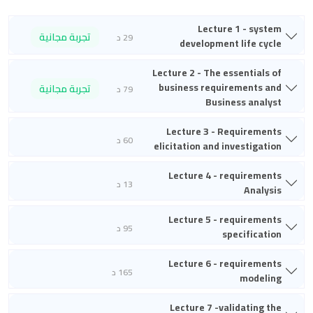
Lecture 1 - system
تجربة مجانية
29 د
development life cycle
Lecture 2 - The essentials of
business requirements and
تجربة مجانية
79 د
Business analyst
Lecture 3 - Requirements
60 د
elicitation and investigation
Lecture 4 - requirements
13 د
Analysis
Lecture 5 - requirements
95 د
specification
Lecture 6 - requirements
165 د
modeling
Lecture 7 -validating the