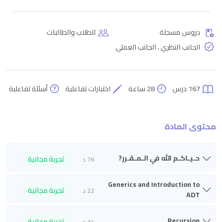
دروس مسجلة
للطلاب والطالبات
الجانب النظري ، الجانب العملي
167 درس
28 ساعة
اختبارات تفاعلية
أسئلة تفاعلية
محتوى المادة
حـيـاكـم الله في الـمـقـرر?
تجربة مجانية
76 د
Generics and Introduction to
تجربة مجانية
22 د
ADT
Recursion
تجربة مجانية
34 د