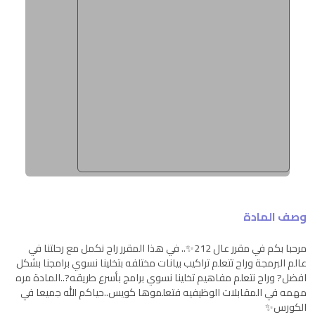
وصف المادة
مرحبا بكم في مقرر عال 212✨.. في هذا المقرر راح نكمل مع رحلتنا في
عالم البرمجة وراح تتعلم تراكيب بيانات مختلفه بتخلينا نسوي برامجنا بشكل
افضل? وراح نتعلم مفاهيم تخلينا نسوي برامج بأسرع طريقه?..المادة مره
مهمه في المقابلات الوظيفيه فتعلموها كويس..حياكم الله جميعا في
الكورس✨