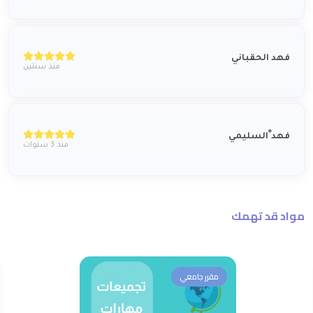
فهد الحقباني
منذ سنتين
فهد ْالسليمي
منذ 3 سنوات
مواد قد تهمك
مقرر جامعي