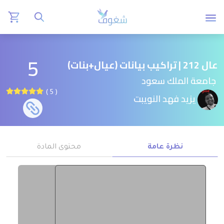
5
عال 212 | تراكيب بيانات (عيال+بنات)
جامعة الملك سعود
( 5 )
يزيد فهد النويبت
نظرة عامة
محتوى المادة