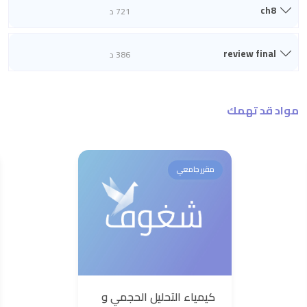
ch8
721 د
review final
386 د
مواد قد تهمك
مقرر جامعي
كيمياء التحليل الحجمي و