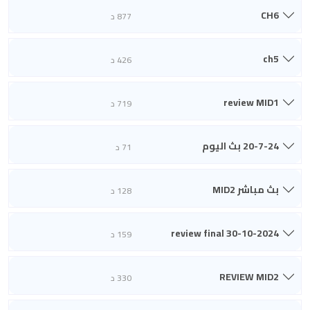
CH6
877 د
ch5
426 د
review MID1
719 د
20-7-24 بث اليوم
71 د
بث مباشر MID2
128 د
review final 30-10-2024
159 د
REVIEW MID2
330 د