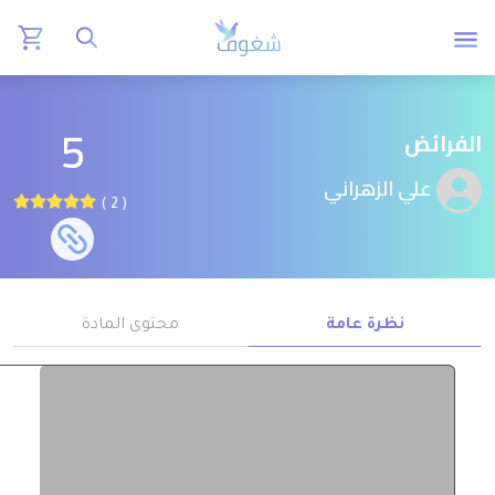
5
الفرائض
علي الزهراني
( 2 )
نظرة عامة
محتوى المادة