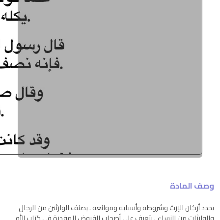
وصف المادة
يحدد أركان الإرث وشروطه وأسبابه وموانعه . يصنف الوارثين من الرجال
والوارثات من النساء . يتعرف على أصحاب الفروض المقدرة في كتاب الله