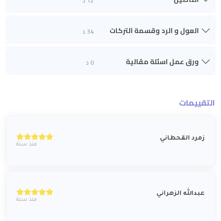
12 د
العول و الرد وقسمة التركات
34 د
ورق عمل اسئلة مقالية
0 د
التقييمات
زمرد القحطاني
منذ سنة
عبدالله الزهراني
منذ سنة