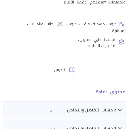
وتجميعات. #همـتكم_تدفعنا_للأمام
دروس مسجلة ، ملفات ، دروس
للطلاب والطالبات
مباشرة
الجانب النظري ، تمارين ،
الاختبارات السابقة
11 درس
محتوى المادة
2 حساب التفاضل والتكامل
1 د
3 حساب التفاضل والتكامل
0 د