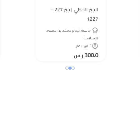
الجبر الخطي | جبر 227 -
1227
جامعة الإمام محمد بن سعود
الإسلامية
أ. ابو عمار
300.0
ر.س