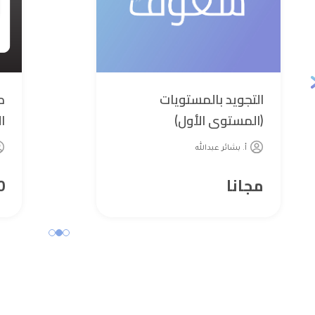
التجويد بالمستويات
م
(المستوى الأول)
ty
أ. بشائر عبدالله
مجانا
0