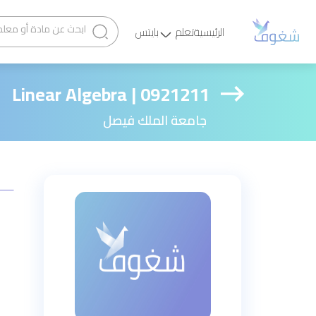
الرئيسية
تعلم
بايتس
Linear Algebra | 0921211
جامعة الملك فيصل