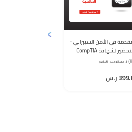
قدمة في الأمن السيبراني -
اللغة الصيني
التحضير لشهادة CompTIA
أ. Huda Mayouf
Securi+ العالمية
أ. عبدالرحمن الداعج
99.0
399.
ر.س
ر.س