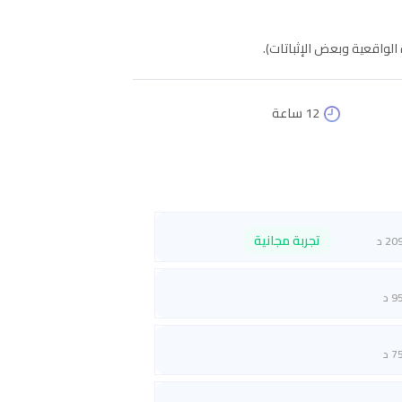
لواقعية وبعض الإثباتات).
12 ساعة
تجربة مجانية
20 د
9 د
7 د