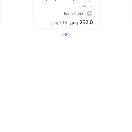
الإسلامية
أ. Reem Khalid
252.0
ر.س
315
رس