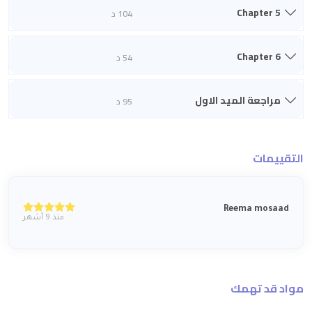
Chapter 5
104 د
Chapter 6
54 د
مراجعة الميد الاول
95 د
التقييمات
Reema mosaad
منذ 9 أشهر
مواد قد تهمك