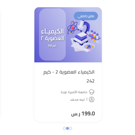
مقرر جامعي
الكيمياء العضوية 2 - كيم
242
جامعة الأميرة نورة
أ. لينه محمد
199.0
ر.س