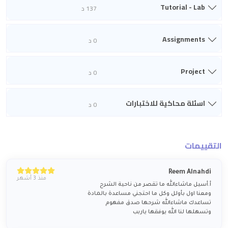
Tutorial - Lab
137 د
Assignments
0 د
Project
0 د
اسئلة محاكية للاختبارات
0 د
التقييمات
Reem Alnahdi
منذ 3 أشهر
أ.أسيل ماشاءالله ما تقصر من ناحية الشرح
ومعنا اول بأولل وكل ما احتجني مساعدة بالمادة
تساعدك ماشاءالله شرحها صدق مفهوم
وتسهلها لنا الله يوفقها ياربب