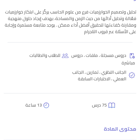
تحليل وتصميم الخوارزميات فرع من علوم الحاسب يركّز على ابتكار خوارزميات
فعّالة وتحليل أدائها من حيث الزمن والمساحة، بهدف إيجاد حلول منهجية
ومقارنة كفاءتها لتحقيق أفضل أداء ممكن . يوجد متابعة مستمرة وإجابة
على الأسئلة عبر قروب التلجرام
دروس مسجلة ، ملفات ، دروس
للطلاب والطالبات
مباشرة
الجانب النظري ، تمارين ، الجانب
العملي ، الاختبارات السابقة
75 درس
13 ساعة
محتوى المادة