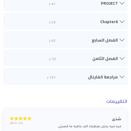
PROJECT
41 د
Chapter6
53 د
الفصل السابع
61 د
الفصل الثامن
70 د
مراجعة الفاينال
151 د
التقييمات
شذى
منذ شهر
مره مره يجنن يعطيك الف عافيه ما قصرتي