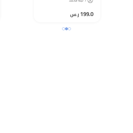
أ. لينه محمد
199.0
ر.س