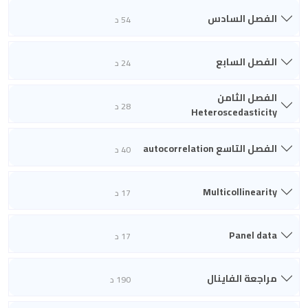
الفصل السادس
54 د
الفصل السابع
24 د
الفصل الثامن
28 د
Heteroscedasticity
الفصل التاسع autocorrelation
40 د
Multicollinearity
17 د
Panel data
17 د
مراجعة الفاينال
190 د