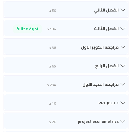
الفصل الثاني
50 د
الفصل الثالث
تجربة مجانية
134 د
مراجعة الكويز الاول
38 د
الفصل الرابع
65 د
مراجعة الميد الاول
234 د
PROJECT 1
10 د
project econometrics
26 د