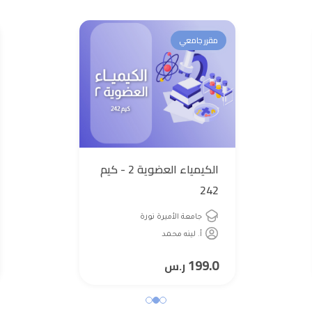
مقرر جامعي
الكيمياء العضوية 2 - كيم
242
جامعة الأميرة نورة
أ. لينه محمد
199.0
ر.س