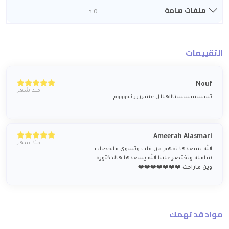
ملفات هامة
0 د
التقييمات
Nouf
منذ شهر
تسسسسستاااهللل عشرررر نجوووم
Ameerah Alasmari
منذ شهر
الله يسعدها تفهم من قلب وتسوي ملخصات
شامله وتختصر علينا الله يسعدها هالدكتوره
وين ماراحت ❤️❤️❤️❤️❤️❤️❤️
مواد قد تهمك