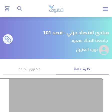
مبادئ اقتصاد جزئي - قصد 101
جامعة الملك سعود
نوره العتيق
نظرة عامة
محتوى المادة