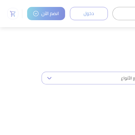
دخول
انضم الآن