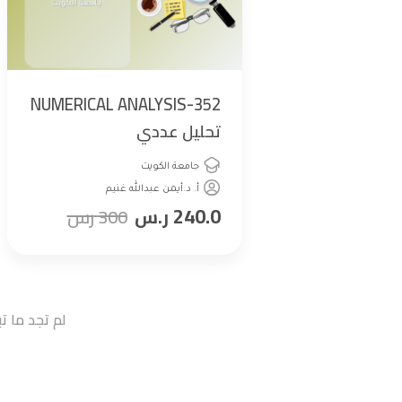
352-NUMERICAL ANALYSIS
تحليل عددي
جامعة الكويت
أ. د.أيمن عبدالله غنيم
240.0
ر.س
300
رس
لم تجد ما 