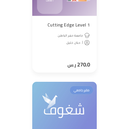
Cutting Edge Level 1
جامعة حفر الباطن
أ. حنان خليل
270.0
ر.س
مقرر جامعي