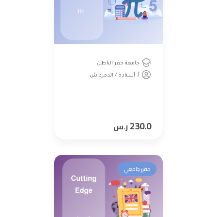
جامعة حفر الباطن
أ. أستاذة / الدمرداش
230.0
ر.س
مقرر جامعي