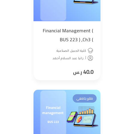
Financial Management (
BUS 223 ) ,Ch3 (
Accounting and Financing
كلية الجبيل الصناعية
)
أ. رانيا عبد السلام أحمد
40.0
ر.س
مقرر جامعي