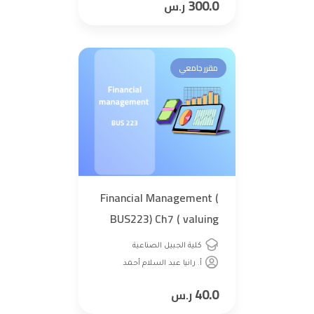
300.0
ر.س
مقرر جامعي
Financial Management (
BUS223) Ch7 ( valuing
Stock)
كلية الجبيل الصناعية
أ. رانيا عبد السلام أحمد
40.0
ر.س