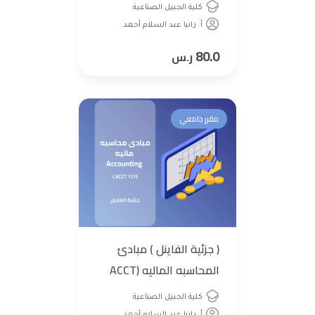
كلية الجبيل الصناعية
أ. رانيا عبد السلام أحمد
80.0
ر.س
مقرر جامعي
( جزئية الفاينل ) مبادئ
المحاسبه الماليه (ACCT
121 ) Accounting l
كلية الجبيل الصناعية