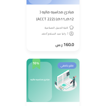
مبادئ محاسبه ماليه (
ACCT 222) (ch11,ch12)
كلية الجبيل الصناعية
أ. رانيا عبد السلام أحمد
160.0
ر.س
10%
مقرر جامعي