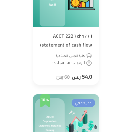
( ACCT 222 ) ch17 (
statement of cash flow)
كلية الجبيل الصناعية
أ. رانيا عبد السلام أحمد
54.0
ر.س
60
رس
10%
مقرر جامعي