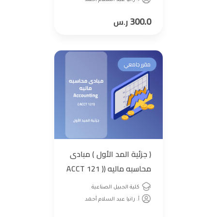
أ. رانيا عبد السلام أحمد
300.0
ر.س
مقرر جامعي
( جزئية المد الأول ) مبادى
محاسبه ماليه (ACCT 121 )
Accounting l
كلية الجبيل الصناعية
أ. رانيا عبد السلام أحمد