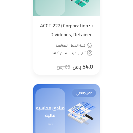
( ACCT 222) Corporation :
Dividends, Retained
Earning,,(Ch14)
كلية الجبيل الصناعية
أ. رانيا عبد السلام أحمد
54.0
ر.س
60
رس
مقرر جامعي