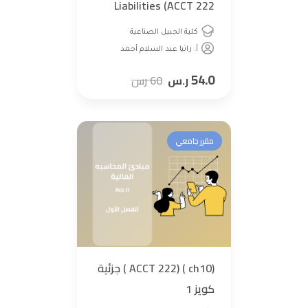
Liabilities (ACCT 222
كلية الجبيل الصناعية
أ. رانيا عبد السلام أحمد
54.0
ر.س
60
رس
مقرر جامعي
(ACCT 222) ( ch10 ) جزئية
كويز 1