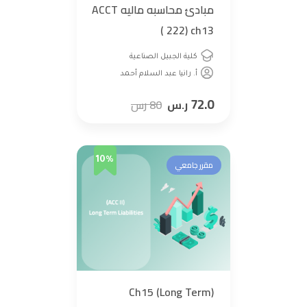
مبادئ محاسبه ماليه ACCT
222) ch13 )
كلية الجبيل الصناعية
أ. رانيا عبد السلام أحمد
72.0
ر.س
80
رس
10%
مقرر جامعي
(Ch15 (Long Term