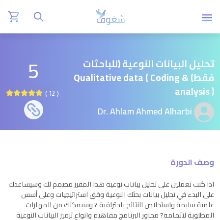
5
تحليل البيانات النوعية (للباحثات
فقط) Qualitative data ( Coding &
analysis )
( 12 )
Dr. Ahlam Ahmed Alharbi
وصف الدورة
اذا كنت تعملين على تحليل بيانات نوعية هذا المقرر مصمم لك وسيساعدك
على البدء في تحليل بيانات بحثك النوعية وفق استراتيجيات وعلى أسس
علمية سليمة واستخلاص النتائج باحترافية ? وسيمكنك من المهارات
المطلوبة لاتمامه? محاور البرنامج مفاهيم وانواع ترميز البيانات النوعية