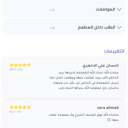
المواصلات
9 د
الطلب داخل المطعم
8 د
التقييمات
إحسان علي الاحمري
منذ شهر
مشاء الله تبارك الله المعلمه شرحها يبرد
الخاطر اكثر دوره تعلمت منها وفهمت كمان لما
ارسل للمعلمة في الخاص ترد بكل حب وعطاء
ماتبخل باي معلومه الله يجزاها الجنه يارب
sara ahmad
منذ سنة
ماشاء الله فوق الوصف الشرح ولا معلومه غفلت
عنها 👍🏻