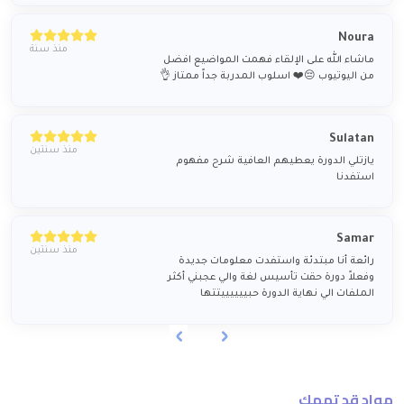
Noura
منذ سنة
ماشاء الله على الإلقاء فهمت المواضيع افضل
من اليوتيوب 😔❤️ اسلوب المدربة جداً ممتاز 👌
Sulatan
منذ سنتين
يازتلي الدورة يعطيهم العافية شرح مفهوم
استفدنا
Samar
منذ سنتين
رائعة أنا مبتدئة واستفدت معلومات جديدة
وفعلاً دورة حقت تأسيس لغة والي عجبني أكثر
الملفات الي نهاية الدورة حبييييييتتها
مواد قد تهمك