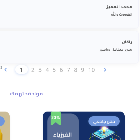
محمد الغميز
القوووت والله
راكان
شرح متفاعل وواضح
ts
1
2
3
4
5
6
7
8
9
10
مواد قد تهمك
20%
مقرر جامعي