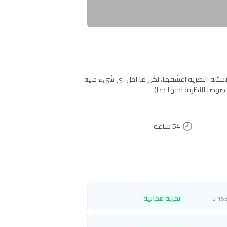
لاسئلة النظرية اعشقها، لكن ما احل اي شيء عليه
وصا النظرية احبها جدا)
54 ساعة
تجربة مجانية
15 د