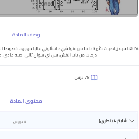
وصف المادة
Yo! هنا فيه رياضيات كثير (اذا ما فهمتوا شيء اسئلوني غالبا موجود، خصوصا ا
درجات من باب الغش، بس اي سؤال ثاني احييه عادي، خص
78 درس
محتوى المادة
شابتر 4 (نظري)
4 دروس
3