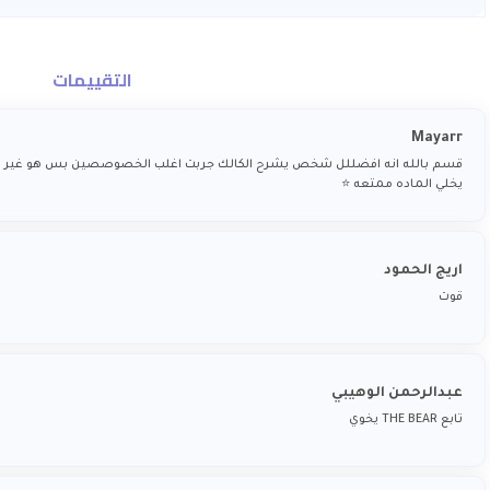
التقييمات
Mayarr
قسم بالله انه افضللل شخص يشرح الكالك جربت اغلب الخصوصصين بس هو غير غ
يخلي الماده ممتعه ⭐️
اريج الحمود
قوت
عبدالرحمن الوهيبي
تابع THE BEAR يخوي