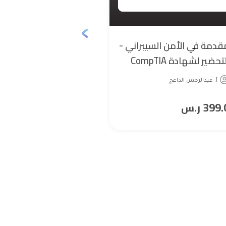
قدمة في الأمن السيبراني -
اللغة الصيني
التحضير لشهادة CompTIA
أ. Huda Mayouf
Securi+ العالمية
أ. عبدالرحمن الداعج
99.0
399.
ر.س
ر.س