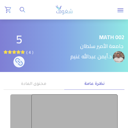
5
MATH 002
جامعة الأمير سلطان
( 4 )
د.أيمن عبدالله غنيم
نظرة عامة
محتوى المادة