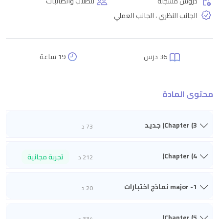
دروس مسجلة
للطلاب والطالبات
الجانب النظري ، الجانب العملي
36 درس
19 ساعة
محتوى المادة
Chapter (3) جديد
73 د
Chapter (4)
تجربة مجانية
212 د
major -1 نماذج اختبارات
20 د
Chapter (5)
334 د