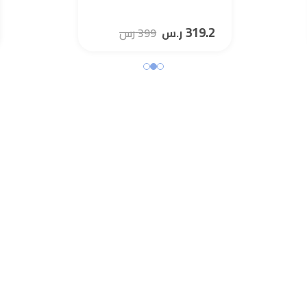
319.2
ر.س
399
رس