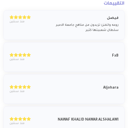
التقييمات
فيصل
منذ سنتين
روعه واتمنئ تزيدون من مناهج جامعة الامير
سلطان شعبيتها كثير
FxB
منذ سنتين
Aljohara
منذ سنتين
NAWAF KHALID NAWAR ALSHALAWI
منذ سنتين