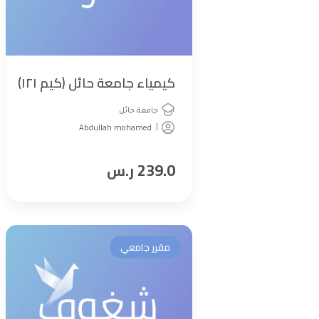
كيمياء جامعة حائل (كيم ١٢١)
جامعة حائل
أ. Abdullah mohamed
239.0
ر.س
مقرر جامعي