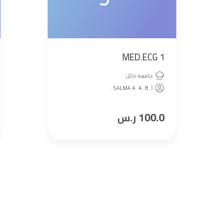
MED.ECG 1
جامعة حائل
أ. SALMA A. A. B..
100.0
ر.س