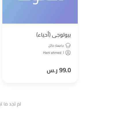
بيولوجى (أحياء)
جامعة حائل
أ. Hani ahmed
99.0
ر.س
لم تجد ما 