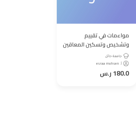
مواءمات في تقييم
وتشخيص وتسكين المعاقين
في فصول الدمج
جامعة حائل
أ. esraa mohsen
180.0
ر.س